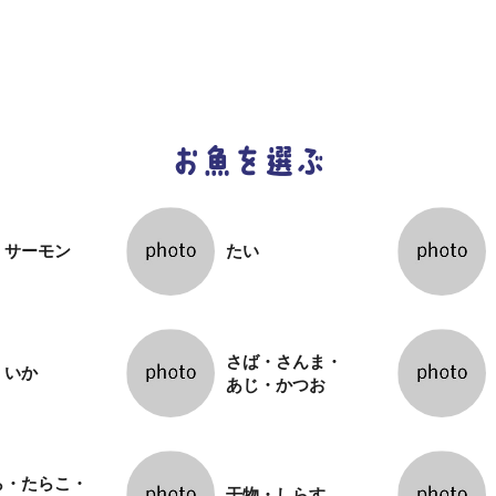
お魚を選ぶ
・サーモン
たい
さば・さんま・
・いか
あじ・かつお
ら・たらこ・
干物・しらす